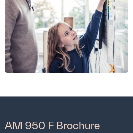
Contact
Airmaster Belgique
Santvoortbeeklaan 23B
2100 Deurne , Belgique
Téléphone: +32 (0)3 300 17 20
Numéro TVA: BE1008360035
À propos de nous
Contact
Société
We are Airmaster
Cas
Sustainability
AM 950 F Brochure
Quicklinks