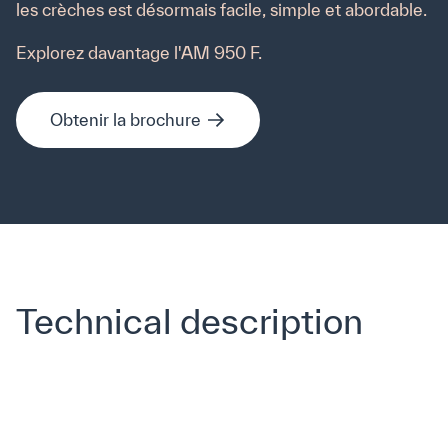
les crèches est désormais facile, simple et abordable.
Explorez davantage l'AM 950 F.
J'ai lu et accepté les
conditions de marketing et
de confidentialité
d'Airmaster.
*
Obtenir la brochure
Privacy Policy
Technical description
Politique de cookies